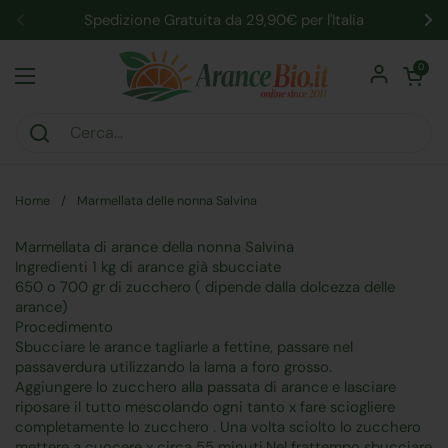
Passa ai contenuti
Spedizione Gratuita da 29,90€ per l'Italia
Precedente
Su
Apri carrel
0
Apri menu
Home
/
Marmellata delle nonna Salvina
Marmellata di arance della nonna Salvina
Ingredienti 1 kg di arance già sbucciate
650 o 700 gr di zucchero ( dipende dalla dolcezza delle
arance)
Procedimento
Sbucciare le arance tagliarle a fettine, passare nel
passaverdura utilizzando la lama a foro grosso.
Aggiungere lo zucchero alla passata di arance e lasciare
riposare il tutto mescolando ogni tanto x fare sciogliere
completamente lo zucchero . Una volta sciolto lo zucchero
mettere a cuocere x circa 55 minuti.Nel frattempo sbucciare