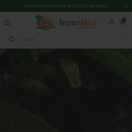
Passa ai contenuti
Spedizione Gratuita da 29,90€ per l'Italia
Precedente
Su
Apri carrel
0
Apri menu