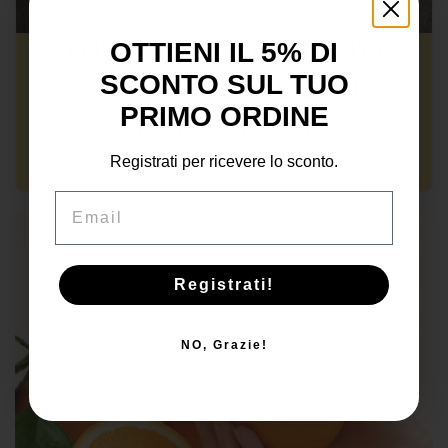
OTTIENI UNO SCONTO
OTTIENI IL 5% DI
Dai nostri campi
SCONTO SUL TUO
DEL 5% PER IL TUO
Mango Glenn Bio
PRIMO ORDINE
PRIMO ORDINE
ACQUISTA ORA
Registrati per ricevere lo sconto.
Registrati per ricevere lo sconto.
Email
Email
Registrati!
ISCRIVITI
NO, Grazie!
No, Grazie