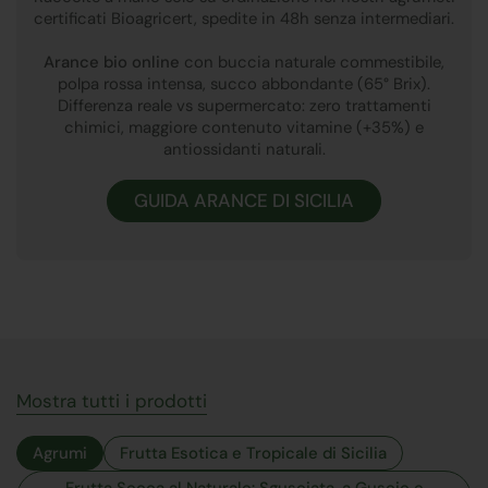
certificati Bioagricert, spedite in 48h senza intermediari.
Arance bio online
con buccia naturale commestibile,
polpa rossa intensa, succo abbondante (65° Brix).
Differenza reale vs supermercato: zero trattamenti
chimici, maggiore contenuto vitamine (+35%) e
antiossidanti naturali.
GUIDA ARANCE DI SICILIA
Mostra tutti i prodotti
Agrumi
Frutta Esotica e Tropicale di Sicilia
Frutta Secca al Naturale: Sgusciata, a Guscio e