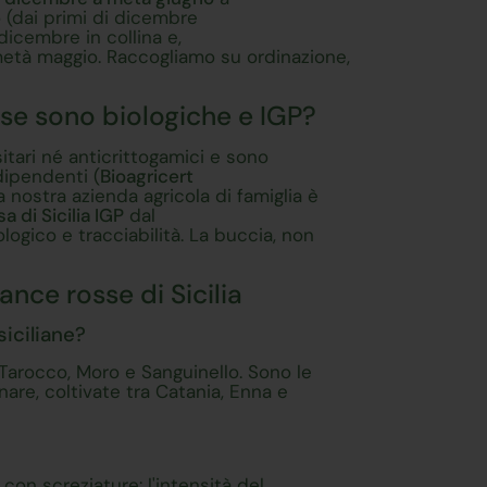
o (dai primi di dicembre
dicembre in collina e,
a metà maggio. Raccogliamo su ordinazione,
sse sono biologiche e IGP?
tari né anticrittogamici e sono
dipendenti (
Bioagricert
a nostra azienda agricola di famiglia è
 di Sicilia IGP
dal
ologico e tracciabilità. La buccia, non
nce rosse di Sicilia
iciliane?
 Tarocco, Moro e Sanguinello. Sono le
nare, coltivate tra Catania, Enna e
 con screziature: l'intensità del