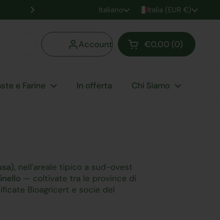
Iscriviti alla newsletter per ottonere uno scont
Lingua
Italiano
Paese/Area geografica
Italia (EUR €)
Successivo
Account
€0,00
0
Apri carrello
Carrello Totale:
prodotti nel carrell
ste e Farine
In offerta
Chi Siamo
usa)
, nell'areale tipico a sud-ovest
inello
— coltivate tra le province di
ificate Bioagricert e socie del