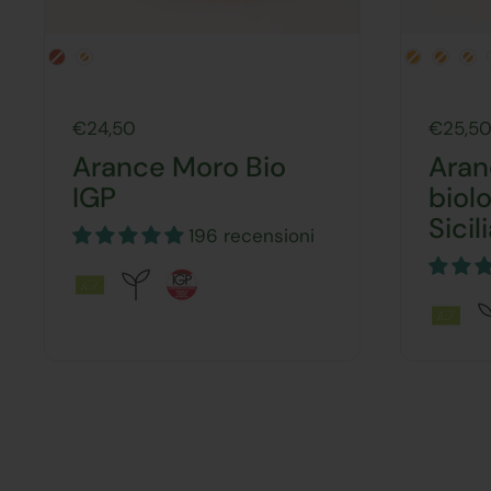
Prezzo:
€24,50
Prezzo:
€25,5
Arance Moro Bio
Aran
IGP
biol
Sicil
196 recensioni