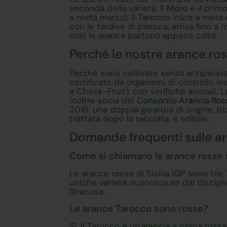
seconda della varietà. Il
Moro
è il prim
a metà marzo); il
Tarocco
inizia a metà 
con le tardive di pianura, arriva fino 
così le arance partono appena colte.
Perché le nostre arance ro
Perché sono coltivate senza antiparassi
certificate da organismi di controllo in
e Check-Fruit), con verifiche annuali. L
inoltre socia del
Consorzio Arancia Rossa
2016: una doppia garanzia di origine, bi
trattata dopo la raccolta, è edibile.
Domande frequenti sulle ara
Come si chiamano le arance rosse s
Le arance rosse di Sicilia IGP sono tre:
uniche varietà riconosciute dal discipli
Siracusa.
Le arance Tarocco sono rosse?
Sì. Il Tarocco è un'arancia a polpa rossa