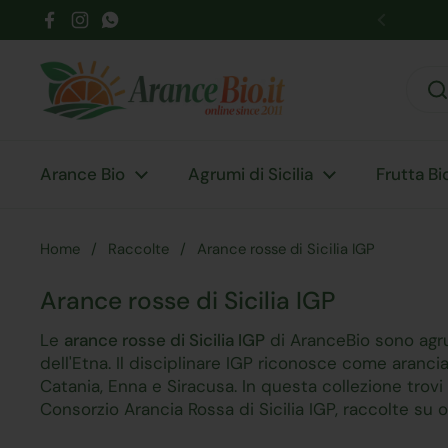
Passa ai contenuti
Facebook
Instagram
WhatsApp
Precede
Arance Bio
Agrumi di Sicilia
Frutta Bi
Home
/
Raccolte
/
Arance rosse di Sicilia IGP
Arance rosse di Sicilia IGP
Le
arance rosse di Sicilia IGP
di AranceBio sono agru
dell'Etna. Il disciplinare IGP riconosce come arancia
Catania, Enna e Siracusa. In questa collezione trovi
Consorzio Arancia Rossa di Sicilia IGP, raccolte su 