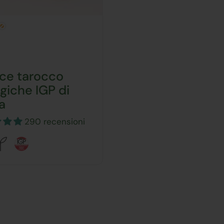
0
ce tarocco
ogiche IGP di
ia
290 recensioni