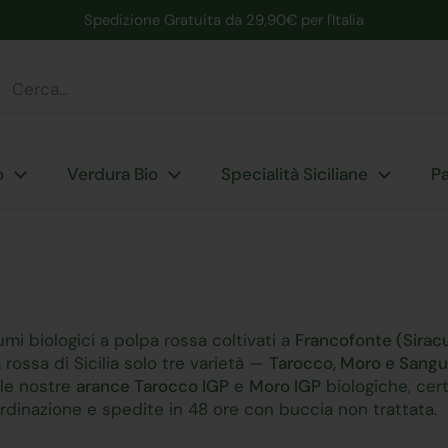
Spedizione Gratuita da 29,90€ per l'Italia
nte
o
Verdura Bio
Specialità Siciliane
Pa
mi biologici a polpa rossa coltivati a
Francofonte (Sirac
 rossa di Sicilia solo tre varietà —
Tarocco, Moro e Sangu
 le nostre
arance Tarocco IGP
e
Moro IGP
biologiche, cert
ordinazione e spedite in 48 ore con buccia non trattata.