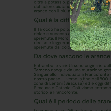
oltre a potassio, pectina e vitamine del
del colore, aiutano a contrastare i radica
arance con il più alto contenuto di vit
Qual è la differenza tra Ta
Il
Tarocco
ha polpa arancio con screzia
dolce e succoso ed è la varietà più vers
spremuta. Il
Moro
ha polpa rosso intens
deciso e leggermente acidulo, con un'ot
spremute dal colore acceso ed è la pri
Da dove nascono le arance
Entrambe le varietà sono originarie della 
Tarocco
nacque da una mutazione gemm
Sanguinello
, individuata a
Francofonte
nostro paese — verso la fine dell'800. 
zona di
Lentini (Siracusa)
ed è oggi diffu
Siracusa e Catania. Coltiviamo entrambe
storico, a Francofonte.
Qual è il periodo delle aran
Le arance rosse IGP maturano da
metà