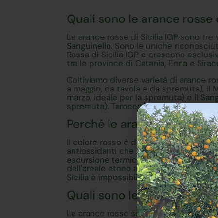
Quali sono le arance rosse d
Le arance rosse di Sicilia IGP sono tre 
Sanguinello
. Sono le uniche riconosciut
Rossa di Sicilia IGP e crescono esclusi
tra le province di Catania, Enna e Sira
Coltiviamo diverse varietà di arance ros
a maggio, da tavola e da spremuta), il
M
marzo, ideale per la spremuta) e il
Sang
spremuta). Tarocco e Moro sono attualme
Perché le arance sono ross
Il colore rosso è dovuto agli
antociani
,
antiossidanti che il frutto produce sol
escursione termica tra giorno e notte
. 
dell'areale etneo a innescare questo pr
Sicilia è impossibile da riprodurre in al
Quali sono le proprietà e i 
Le arance rosse sono ricche di
vitamin